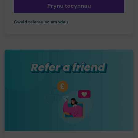
Prynu tocynnau
Gweld telerau ac amodau