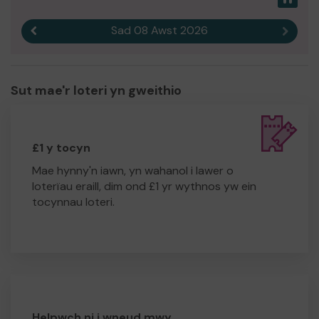
Sad 08 Awst 2026
Canlyniad blaenorol
Canlyn
Sut mae'r loteri yn gweithio
£1 y tocyn
Mae hynny'n iawn, yn wahanol i lawer o
loterïau eraill, dim ond £1 yr wythnos yw ein
tocynnau loteri.
Helpwch ni i wneud mwy