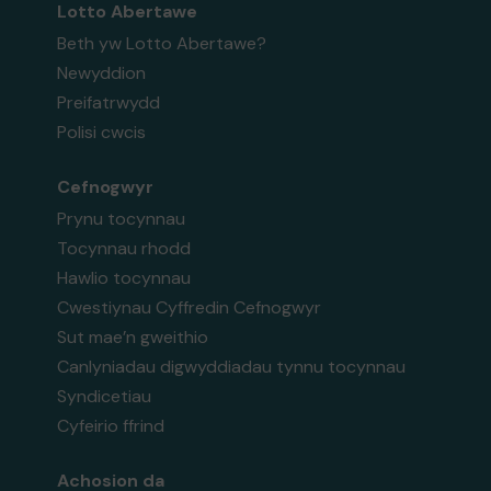
Lotto Abertawe
Beth yw Lotto Abertawe?
Newyddion
Preifatrwydd
Polisi cwcis
Cefnogwyr
Prynu tocynnau
Tocynnau rhodd
Hawlio tocynnau
Cwestiynau Cyffredin Cefnogwyr
Sut mae’n gweithio
Canlyniadau digwyddiadau tynnu tocynnau
Syndicetiau
Cyfeirio ffrind
Achosion da