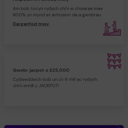
Am bob tocyn rydych chi'n ei chwarae mae
80.0% yn mynd at achosion da a gwobrau.
Darganfod mwy
.
Gwobr jacpot o £25,000
Cydweddwch bob un o'r 6 rhif ac rydych
chi'n ennill y JACKPOT!