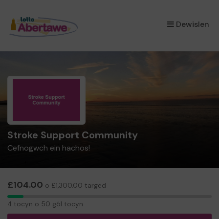
×
Dewislen
Stroke Support Community
Cefnogwch ein hachos!
£104.00
o £1,300.00 targed
4
4 tocyn o 50 gôl tocyn
tocyn