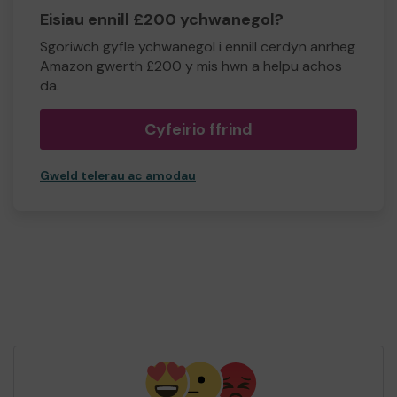
Eisiau ennill £200 ychwanegol?
Sgoriwch gyfle ychwanegol i ennill cerdyn anrheg
Amazon gwerth £200 y mis hwn a helpu achos
da.
Cyfeirio ffrind
Gweld telerau ac amodau