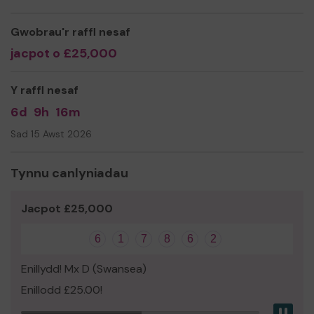
Gwobrau'r raffl nesaf
jacpot o £25,000
Y raffl nesaf
6d
9h
16m
Sad 15 Awst 2026
Tynnu canlyniadau
Jacpot £25,000
6
1
7
8
6
2
Enillydd! Mx D (Swansea)
Enillodd £25.00!
Pau