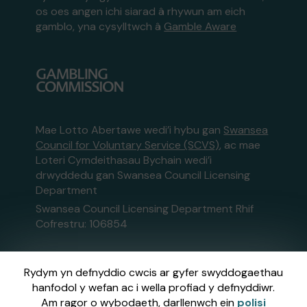
os oes angen ichi siarad â rhywun am eich
gamblo, yna cysylltwch â
Gamble Aware
Mae Lotto Abertawe wedi’i hybu gan
Swansea
Council for Voluntary Service (SCVS)
, ac mae
Loteri Cymdeithasau Bychain wedi’i
drwyddedu gan Swansea Council Licensing
Department
Swansea Council Licensing Department Rhif
Cofrestru: 106854
SCVS is a Registered Charity, number: 1063242
Rydym yn defnyddio cwcis ar gyfer swyddogaethau
hanfodol y wefan ac i wella profiad y defnyddiwr.
Gweinyddir y wefan hon gan Gatherwell,
Am ragor o wybodaeth, darllenwch ein
polisi