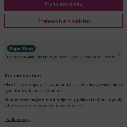
Prynu tocynnau
Rhannwch ein tudalen
Super Draw
Enillwch Wyliau Moethus gwerth £2,000, neu Arian Parod!
Am ein hachos
Mae Stroke Support Community yn darparu gwasanaeth
gwerthfawr iawn i'r gymuned.
Mae arnom angen eich help
fel y gallwn barhau i gynnig
a hyd yn oed ehangu ein gwasanaeth!
Diolch i chi am eich cefnogaeth a phob lwc!
Darllen mwy