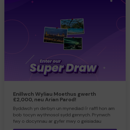
Enillwch Wyliau Moethus gwerth
£2,000, neu Arian Parod!
Byddwch yn derbyn un mynediad i'r raffl hon am
bob tocyn wythnosol sydd gennych. Prynwch
fwy o docynnau ar gyfer mwy o geisiadau