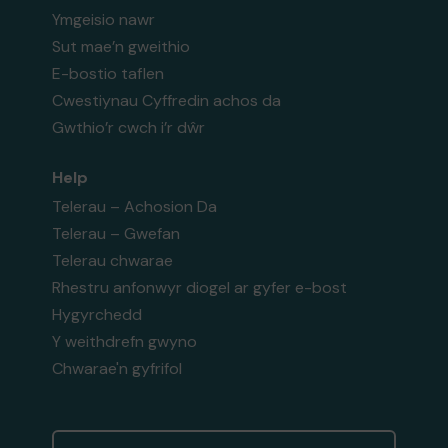
Ymgeisio nawr
Sut mae’n gweithio
E-bostio taflen
Cwestiynau Cyffredin achos da
Gwthio’r cwch i’r dŵr
Help
Telerau – Achosion Da
Telerau – Gwefan
Telerau chwarae
Rhestru anfonwyr diogel ar gyfer e-bost
Hygyrchedd
Y weithdrefn gwyno
Chwarae'n gyfrifol