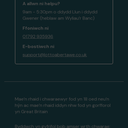
A allwn ni helpu?
9am - 5:30pm o ddydd Llun i ddydd
Gwener (heblaw am Wyliau’r Banc)
Ffoniwch ni
01792 935936
E-bostiwch ni
support@lottoabertawe.co.uk
Mae’n rhaid i chwaraewyr fod yn 18 oed neu’n
hŷn ac mae’n rhaid iddyn nhw fod yn gorfforol
yn Great Britain
Byddwch yn gyfrifol bob amser wrth chwarae;