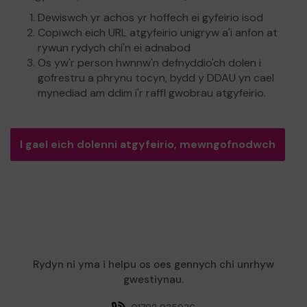
Dewiswch yr achos yr hoffech ei gyfeirio isod
Copïwch eich URL atgyfeirio unigryw a'i anfon at
rywun rydych chi'n ei adnabod
Os yw'r person hwnnw'n defnyddio'ch dolen i
gofrestru a phrynu tocyn, bydd y DDAU yn cael
mynediad am ddim i'r raffl gwobrau atgyfeirio.
I gael eich dolenni atgyfeirio, mewngofnodwch
Rydyn ni yma i helpu os oes gennych chi unrhyw
gwestiynau.