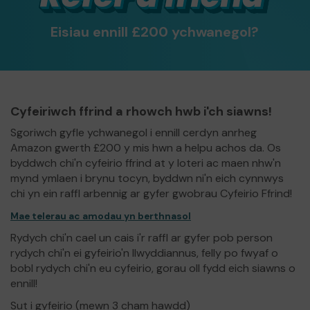
Eisiau ennill £200 ychwanegol?
Cyfeiriwch ffrind a rhowch hwb i'ch siawns!
Sgoriwch gyfle ychwanegol i ennill cerdyn anrheg
Amazon gwerth £200 y mis hwn a helpu achos da. Os
byddwch chi'n cyfeirio ffrind at y loteri ac maen nhw'n
mynd ymlaen i brynu tocyn, byddwn ni'n eich cynnwys
chi yn ein raffl arbennig ar gyfer gwobrau Cyfeirio Ffrind!
Mae telerau ac amodau yn berthnasol
Rydych chi'n cael un cais i'r raffl ar gyfer pob person
rydych chi'n ei gyfeirio'n llwyddiannus, felly po fwyaf o
bobl rydych chi'n eu cyfeirio, gorau oll fydd eich siawns o
ennill!
Sut i gyfeirio (mewn 3 cham hawdd)