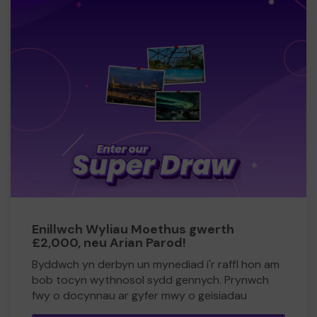
Gadewch i ni droi'r dudalen gyda'n gilydd.
Diolch yn fawr!
Karen
Mair
Quebei
Sarah
Enillwch Wyliau Moethus gwerth
£2,000, neu Arian Parod!
Byddwch yn derbyn un mynediad i'r raffl hon am
bob tocyn wythnosol sydd gennych. Prynwch
fwy o docynnau ar gyfer mwy o geisiadau