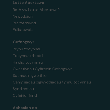
Lotto Abertawe
Beth yw Lotto Abertawe?
Newyddion
Preifatrwydd
Polisi cwcis
Cefnogwyr
Prynu tocynnau
Tocynnau rhodd
Hawlio tocynnau
Cwestiynau Cyffredin Cefnogwyr
Sut mae’n gweithio
Canlyniadau digwyddiadau tynnu tocynnau
Syndicetiau
Cyfeirio ffrind
Achosion da