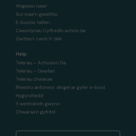
Ymgeisio nawr
Sut mae’n gweithio
E-bostio taflen
Cwestiynau Cyffredin achos da
Gwthio’r cwch i’r dŵr
Help
Telerau – Achosion Da
Telerau – Gwefan
Telerau chwarae
Rhestru anfonwyr diogel ar gyfer e-bost
Hygyrchedd
Y weithdrefn gwyno
Chwarae'n gyfrifol