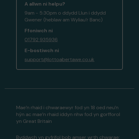
A allwn ni helpu?
9am - 5:30pm o ddydd Llun i ddydd
Gwener (heblaw am Wyliau’r Banc)
Ffoniwch ni
01792 935936
E-bostiwch ni
support@lottoabertawe.co.uk
Mae’n rhaid i chwaraewyr fod yn 18 oed neu’n
hŷn ac mae’n rhaid iddyn nhw fod yn gorfforol
yn Great Britain
Byddwch yn gyfrifol bob amser wrth chwarae;