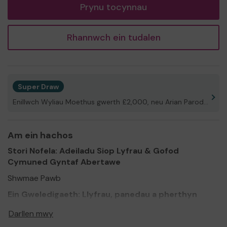
Prynu tocynnau
Rhannwch ein tudalen
Super Draw
Enillwch Wyliau Moethus gwerth £2,000, neu Arian Parod!
Am ein hachos
Stori Nofela: Adeiladu Siop Lyfrau & Gofod
Cymuned Gyntaf Abertawe
Shwmae Pawb
Ein Gweledigaeth: Llyfrau, panedau a pherthyn
Mae Abertawe yn ddinas llawn balchder, ond i nifer yn y
Darllen mwy
gymuned LHDCTRhA+ a niwroamrywiol, mae cael gafael