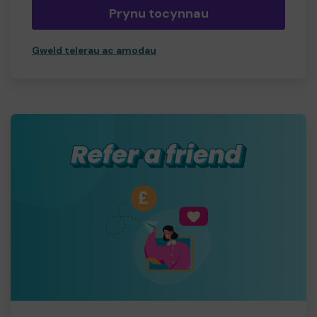
Prynu tocynnau
Gweld telerau ac amodau