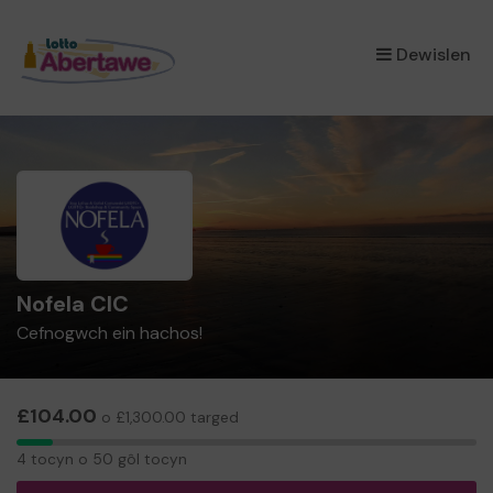
×
Dewislen
Nofela CIC
Cefnogwch ein hachos!
£104.00
o £1,300.00 targed
4
4 tocyn o 50 gôl tocyn
tocyn