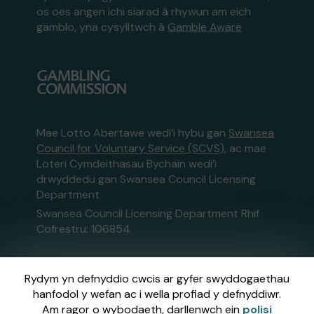
os oes angen ichi siarad â rhywun am eich
gamblo, yna cysylltwch â
Gamble Aware
Mae Lotto Abertawe wedi’i hybu gan
Swansea
Council for Voluntary Service (SCVS)
, ac mae
Loteri Cymdeithasau Bychain wedi’i
drwyddedu gan Swansea Council Licensing
Department
Swansea Council Licensing Department Rhif
Cofrestru: 106854
SCVS is a Registered Charity, number: 1063242
Rydym yn defnyddio cwcis ar gyfer swyddogaethau
hanfodol y wefan ac i wella profiad y defnyddiwr.
Gweinyddir y wefan hon gan Gatherwell,
Am ragor o wybodaeth, darllenwch ein
polisi