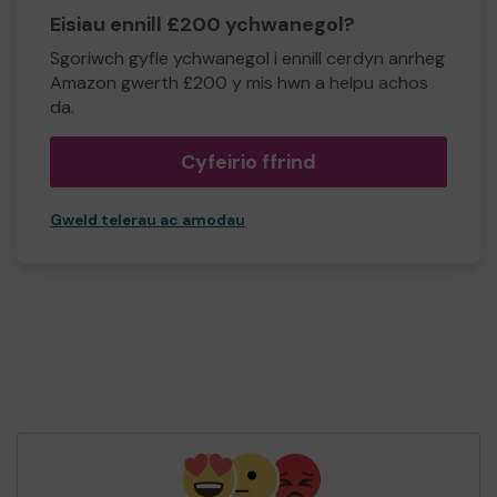
Eisiau ennill £200 ychwanegol?
Sgoriwch gyfle ychwanegol i ennill cerdyn anrheg
Amazon gwerth £200 y mis hwn a helpu achos
da.
Cyfeirio ffrind
Gweld telerau ac amodau