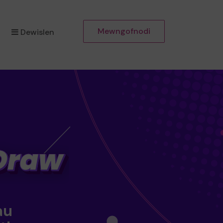
Mewngofnodi
Dewislen
au