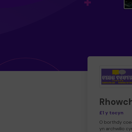
Rhowch
£1 y tocyn
O borthdy coedw
yn archwilio c