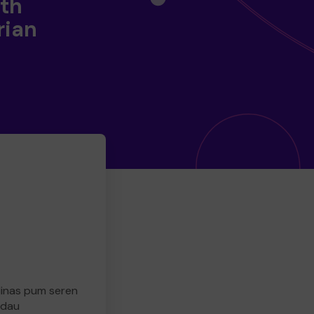
th
rian
 dinas pum seren
adau