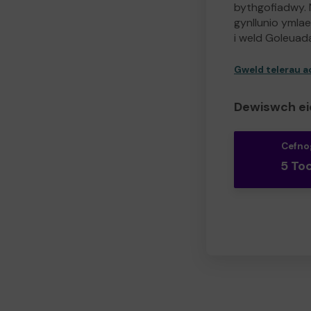
bythgofiadwy. 
gynllunio ymlae
i weld Goleuad
Gweld telerau 
Dewiswch ei
Cefno
5 To