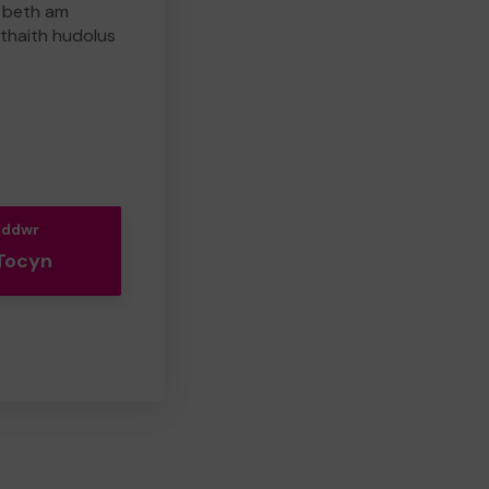
, beth am
 thaith hudolus
oddwr
Tocyn