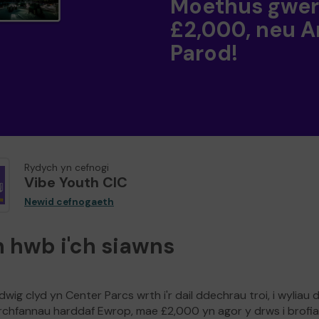
Moethus gwer
£2,000, neu A
Parod!
Rydych yn cefnogi
Vibe Youth CIC
Newid cefnogaeth
 hwb i'ch siawns
ig clyd yn Center Parcs wrth i'r dail ddechrau troi, i wyliau
yrchfannau harddaf Ewrop, mae £2,000 yn agor y drws i brofi