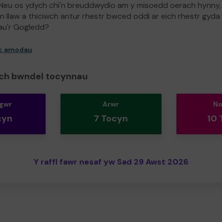
Neu os ydych chi'n breuddwydio am y misoedd oerach hynny
n llaw a thiciwch antur rhestr bwced oddi ar eich rhestr gyda
au'r Gogledd?
ac amodau
ch bwndel tocynnau
gwr
Arwr
N
cyn
7 Tocyn
10 
Y raffl fawr nesaf yw Sad 29 Awst 2026