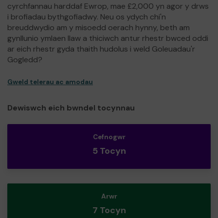
cyrchfannau harddaf Ewrop, mae £2,000 yn agor y drws
i brofiadau bythgofiadwy. Neu os ydych chi'n
breuddwydio am y misoedd oerach hynny, beth am
gynllunio ymlaen llaw a thiciwch antur rhestr bwced oddi
ar eich rhestr gyda thaith hudolus i weld Goleuadau'r
Gogledd?
Gweld telerau ac amodau
Dewiswch eich bwndel tocynnau
Cefnogwr
5 Tocyn
Arwr
7 Tocyn