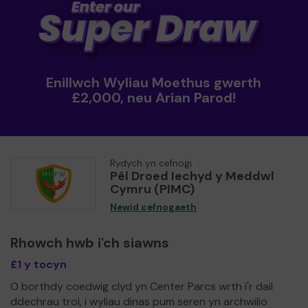
Enillwch Wyliau Moethus gwerth
£2,000, neu Arian Parod!
Rydych yn cefnogi
Pêl Droed Iechyd y Meddwl
Cymru (PIMC)
Newid cefnogaeth
Rhowch hwb i'ch siawns
£1 y tocyn
O borthdy coedwig clyd yn Center Parcs wrth i'r dail
ddechrau troi, i wyliau dinas pum seren yn archwilio