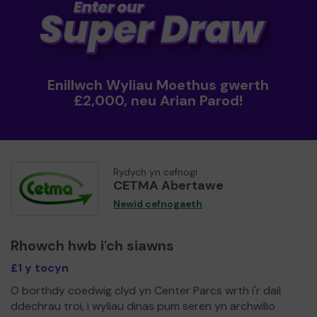
Enillwch Wyliau Moethus gwerth
£2,000, neu Arian Parod!
Rydych yn cefnogi
CETMA Abertawe
Newid cefnogaeth
Rhowch hwb i'ch siawns
£1 y tocyn
O borthdy coedwig clyd yn Center Parcs wrth i'r dail
ddechrau troi, i wyliau dinas pum seren yn archwilio