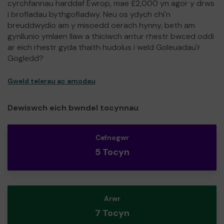
cyrchfannau harddaf Ewrop, mae £2,000 yn agor y drws
i brofiadau bythgofiadwy. Neu os ydych chi'n
breuddwydio am y misoedd oerach hynny, beth am
gynllunio ymlaen llaw a thiciwch antur rhestr bwced oddi
ar eich rhestr gyda thaith hudolus i weld Goleuadau'r
Gogledd?
Gweld telerau ac amodau
Dewiswch eich bwndel tocynnau
Cefnogwr
5 Tocyn
Arwr
7 Tocyn