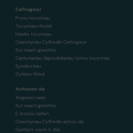
Cefnogwyr
Prynu tocynnau
Tocynnau rhodd
Hawlio tocynnau
Cwestiynau Cyffredin Cefnogwyr
Sut mae’n gweithio
Canlyniadau digwyddiadau tynnu tocynnau
Syndicetiau
Cyfeirio ffrind
Achosion da
Ymgeisio nawr
Sut mae’n gweithio
E-bostio taflen
Cwestiynau Cyffredin achos da
Gwthio’r cwch i’r dŵr