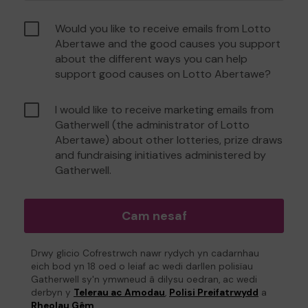
Would you like to receive emails from Lotto
Abertawe and the good causes you support
about the different ways you can help
support good causes on Lotto Abertawe?
I would like to receive marketing emails from
Gatherwell (the administrator of Lotto
Abertawe) about other lotteries, prize draws
and fundraising initiatives administered by
Gatherwell.
Cam nesaf
Drwy glicio Cofrestrwch nawr rydych yn cadarnhau
eich bod yn 18 oed o leiaf ac wedi darllen polisïau
Gatherwell sy'n ymwneud â dilysu oedran, ac wedi
derbyn y
Telerau ac Amodau
,
Polisi Preifatrwydd
a
Rheolau Gêm
.