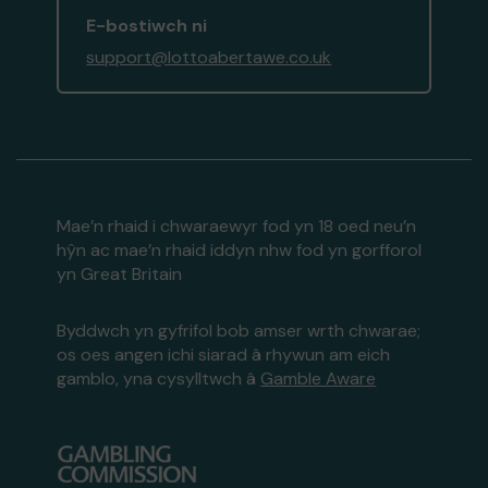
E-bostiwch ni
support@lottoabertawe.co.uk
Mae’n rhaid i chwaraewyr fod yn 18 oed neu’n
hŷn ac mae’n rhaid iddyn nhw fod yn gorfforol
yn Great Britain
Byddwch yn gyfrifol bob amser wrth chwarae;
os oes angen ichi siarad â rhywun am eich
gamblo, yna cysylltwch â
Gamble Aware