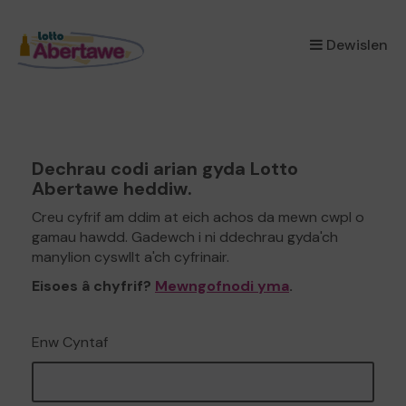
×
Dewislen
Dechrau codi arian gyda Lotto
Abertawe heddiw.
Creu cyfrif am ddim at eich achos da mewn cwpl o
gamau hawdd. Gadewch i ni ddechrau gyda'ch
manylion cyswllt a'ch cyfrinair.
Eisoes â chyfrif?
Mewngofnodi yma
.
Enw Cyntaf