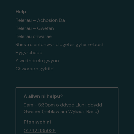
Help
Telerau – Achosion Da
Telerau – Gwefan
Telerau chwarae
Rhestru anfonwyr diogel ar gyfer e-bost
Hygyrchedd
Y weithdrefn gwyno
Chwarae'n gyfrifol
A allwn ni helpu?
9am - 5:30pm o ddydd Llun i ddydd
Gwener (heblaw am Wyliau’r Banc)
Ffoniwch ni
01792 935936