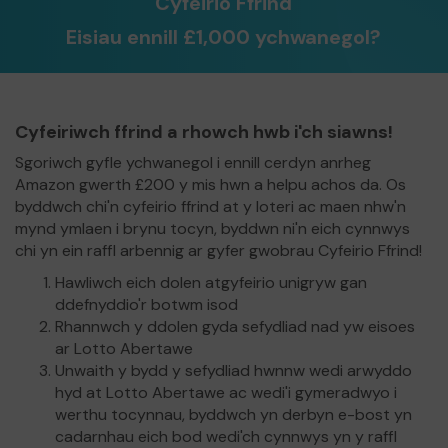
Cyfeirio Ffrind
Eisiau ennill £1,000 ychwanegol?
Cyfeiriwch ffrind a rhowch hwb i'ch siawns!
Sgoriwch gyfle ychwanegol i ennill cerdyn anrheg
Amazon gwerth £200 y mis hwn a helpu achos da. Os
byddwch chi'n cyfeirio ffrind at y loteri ac maen nhw'n
mynd ymlaen i brynu tocyn, byddwn ni'n eich cynnwys
chi yn ein raffl arbennig ar gyfer gwobrau Cyfeirio Ffrind!
Hawliwch eich dolen atgyfeirio unigryw gan
ddefnyddio'r botwm isod
Rhannwch y ddolen gyda sefydliad nad yw eisoes
ar Lotto Abertawe
Unwaith y bydd y sefydliad hwnnw wedi arwyddo
hyd at Lotto Abertawe ac wedi'i gymeradwyo i
werthu tocynnau, byddwch yn derbyn e-bost yn
cadarnhau eich bod wedi'ch cynnwys yn y raffl