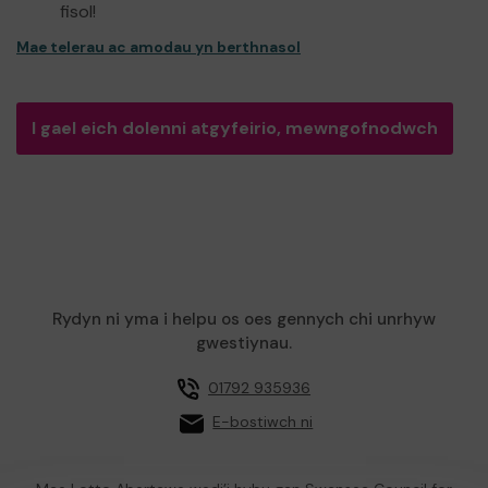
fisol!
Mae telerau ac amodau yn berthnasol
I gael eich dolenni atgyfeirio, mewngofnodwch
Rydyn ni yma i helpu os oes gennych chi unrhyw
gwestiynau.
01792 935936
E-bostiwch ni