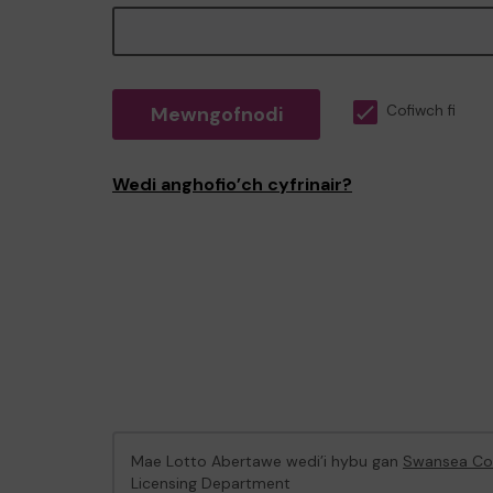
Mewngofnodi
Cofiwch fi
Wedi anghofio’ch cyfrinair?
Mae Lotto Abertawe wedi’i hybu gan
Swansea Cou
Licensing Department