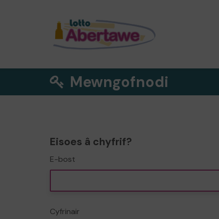
Mewngofnodi
Eisoes â chyfrif?
E-bost
Cyfrinair